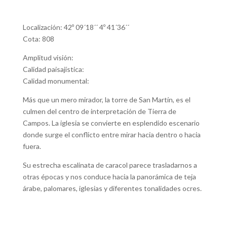
Localización: 42º 09´18´´ 4º 41´36´´
Cota: 808
Amplitud visión:
Calidad paisajística:
Calidad monumental:
Más que un mero mirador, la torre de San Martín, es el
culmen del centro de interpretación de Tierra de
Campos. La iglesia se convierte en esplendido escenario
donde surge el conflicto entre mirar hacia dentro o hacia
fuera.
Su estrecha escalinata de caracol parece trasladarnos a
otras épocas y nos conduce hacia la panorámica de teja
árabe, palomares, iglesias y diferentes tonalidades ocres.