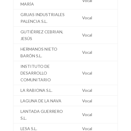
Vocal
MARÍA
GRUAS INDUSTRIALES
Vocal
PALENCIA S.L.
GUTIÉRREZ CEBRIAN,
Vocal
JESÚS
HERMANOS NIETO
Vocal
BARÓN S.L.
INSTITUTO DE
DESARROLLO
Vocal
COMUNITARIO
LA RABIONA S.L.
Vocal
LAGUNA DE LA NAVA
Vocal
LANTADA GUERRERO
Vocal
S.L.
LESA S.L.
Vocal