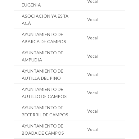
Vocal
EUGENIA
ASOCIACIÓN YA ESTÁ
Vocal
ACÁ
AYUNTAMIENTO DE
Vocal
ABARCA DE CAMPOS
AYUNTAMIENTO DE
Vocal
AMPUDIA
AYUNTAMIENTO DE
Vocal
AUTILLA DEL PINO
AYUNTAMIENTO DE
Vocal
AUTILLO DE CAMPOS
AYUNTAMIENTO DE
Vocal
BECERRIL DE CAMPOS
AYUNTAMIENTO DE
Vocal
BOADA DE CAMPOS