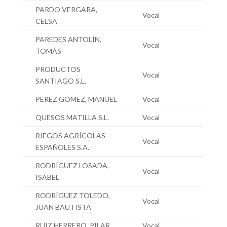
PARDO VERGARA,
Vocal
CELSA
PAREDES ANTOLÍN,
Vocal
TOMÁS
PRODUCTOS
Vocal
SANTIAGO S.L.
PÉREZ GÓMEZ, MANUEL
Vocal
QUESOS MATILLA S.L.
Vocal
RIEGOS AGRÍCOLAS
Vocal
ESPAÑOLES S.A.
RODRÍGUEZ LOSADA,
Vocal
ISABEL
RODRÍGUEZ TOLEDO,
Vocal
JUAN BAUTISTA
RUIZ HERRERO, PILAR
Vocal