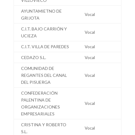
VILLOVIECO
AYUNTAMIETNO DE
Vocal
GRIJOTA
C.I.T. BAJO CARRIÓN Y
Vocal
UCIEZA
C.I.T. VILLA DE PAREDES
Vocal
CEDAZO S.L.
Vocal
COMUNIDAD DE
REGANTES DEL CANAL
Vocal
DEL PISUERGA
CONFEDERACIÓN
PALENTINA DE
Vocal
ORGANIZACIONES
EMPRESARIALES
CRISTINA Y ROBERTO
Vocal
S.L.