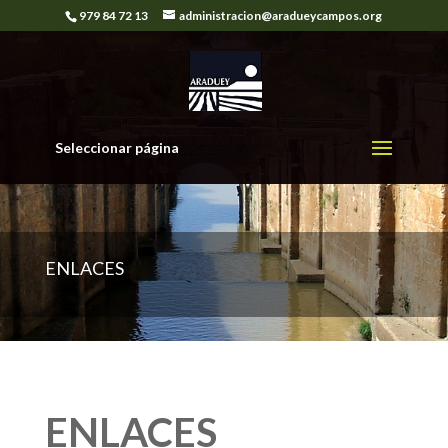
979 84 72 13
administracion@aradueycampos.org
Seleccionar página
ENLACES
ENLACES