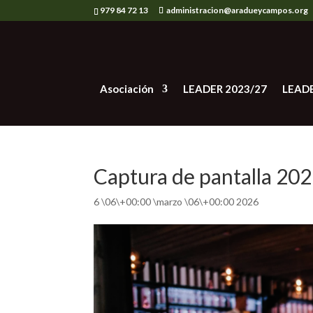
979 84 72 13
administracion@aradueycampos.org
Asociación
LEADER 2023/27
LEAD
Captura de pantalla 202
6 \06\+00:00 \marzo \06\+00:00 2026