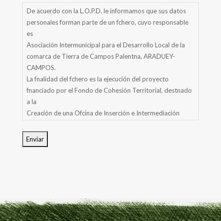
De acuerdo con la L.O.P.D. le informamos que sus datos
personales forman parte de un fchero, cuyo responsable
es
Asociación Intermunicipal para el Desarrollo Local de la
comarca de Tierra de Campos Palentna, ARADUEY-
CAMPOS.
La fnalidad del fchero es la ejecución del proyecto
fnanciado por el Fondo de Cohesión Territorial, destnado
a la
Creación de una Ofcina de Inserción e Intermediación
Laboral, para la dinamización demográfca en la comarca
de
Tierra de campos Palentna.
Si lo desea, podrá usted ejercitar los derechos de acceso,
rectfcación, cancelación y oposición de sus datos
enviando un mensaje al siguiente correo electrónico:
aradueycampos@gmail.com, indicando en la línea de
“asunto”
el derecho que desea ejercitar.