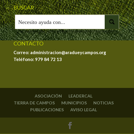
BUSCAR
CONTACTO
Correo: administracion@aradueycampos.org
Teléfono:
979 84 72 13
ASOCIACIÓN
LEADERCAL
TIERRA DE CAMPOS
MUNICIPIOS
NOTICIAS
PUBLICACIONES
AVISO LEGAL