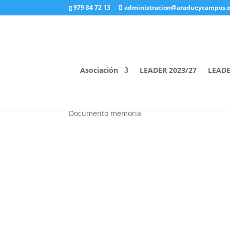
979 84 72 13
administracion@aradueycampos.o
Memoria formación
17 \17\+00:00 \agosto \17\+00:00 2010
Asociación
LEADER 2023/27
LEAD
Memoria formación
Documento memoria