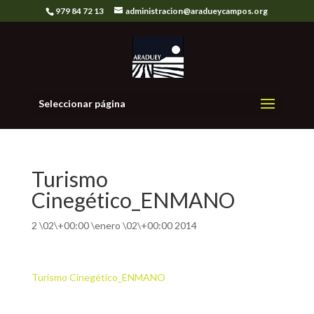
979 84 72 13
administracion@aradueycampos.org
Seleccionar página
Turismo
Cinegético_ENMANO
2 \02\+00:00 \enero \02\+00:00 2014
Turismo Cinegético_ENMANO