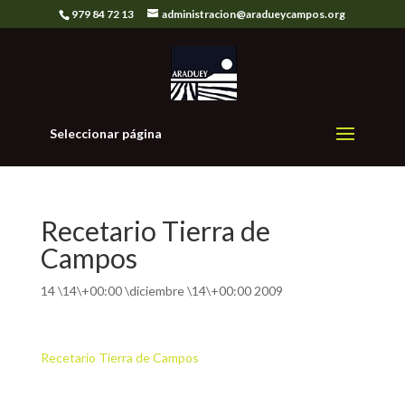
979 84 72 13
administracion@aradueycampos.org
Seleccionar página
Recetario Tierra de
Campos
14 \14\+00:00 \diciembre \14\+00:00 2009
Recetario Tierra de Campos