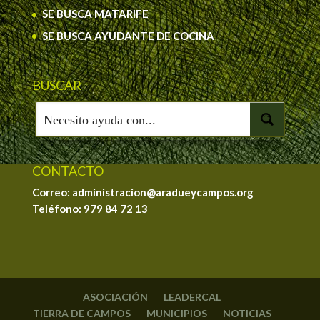
SE BUSCA MATARIFE
SE BUSCA AYUDANTE DE COCINA
BUSCAR
CONTACTO
Correo: administracion@aradueycampos.org
Teléfono:
979 84 72 13
ASOCIACIÓN
LEADERCAL
TIERRA DE CAMPOS
MUNICIPIOS
NOTICIAS