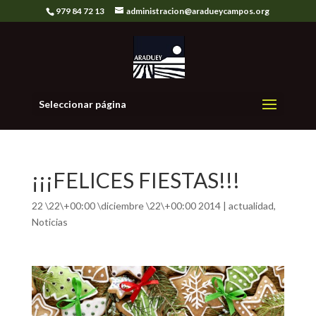
979 84 72 13
administracion@aradueycampos.org
Seleccionar página
¡¡¡FELICES FIESTAS!!!
22 \22\+00:00 \diciembre \22\+00:00 2014
|
actualidad
,
Noticias