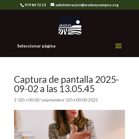
979 84 72 13
administracion@aradueycampos.org
Seleccionar página
Captura de pantalla 2025-
09-02 a las 13.05.45
2 \02\+00:00 \septiembre \02\+00:00 2025